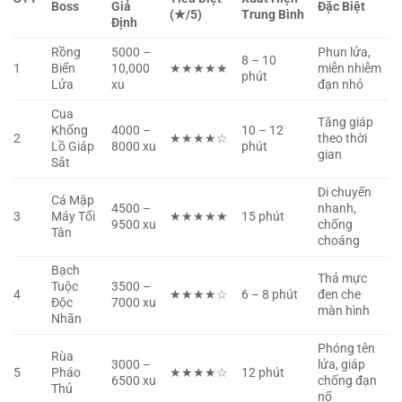
Boss
Giả
Đặc Biệt
(★/5)
Trung Bình
Định
Rồng
5000 –
Phun lửa,
8 – 10
1
Biển
10,000
★★★★★
miễn nhiễm
phút
Lửa
xu
đạn nhỏ
Cua
Tăng giáp
Khổng
4000 –
10 – 12
2
★★★★☆
theo thời
Lồ Giáp
8000 xu
phút
gian
Sắt
Di chuyển
Cá Mập
4500 –
nhanh,
3
Máy Tối
★★★★★
15 phút
9500 xu
chống
Tân
choáng
Bạch
Thả mực
Tuộc
3500 –
4
★★★★☆
6 – 8 phút
đen che
Độc
7000 xu
màn hình
Nhãn
Phóng tên
Rùa
3000 –
lửa, giáp
5
Pháo
★★★★☆
12 phút
6500 xu
chống đạn
Thủ
nổ