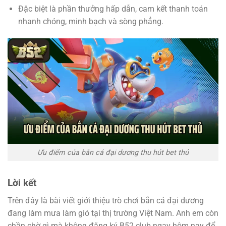
Đặc biệt là phần thưởng hấp dẫn, cam kết thanh toán
nhanh chóng, minh bạch và sòng phẳng.
Ưu điểm của bắn cá đại dương thu hút bet thủ
Lời kết
Trên đây là bài viết giới thiệu trò chơi bắn cá đại dương
đang làm mưa làm gió tại thị trường Việt Nam. Anh em còn
chần chờ gì mà không đăng ký B52 club ngay hôm nay để