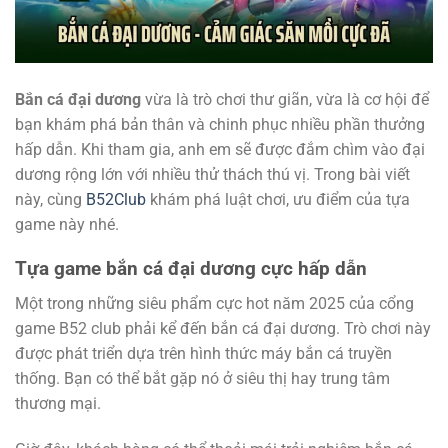
Bắn cá đại dương
vừa là trò chơi thư giãn, vừa là cơ hội để
bạn khám phá bản thân và chinh phục nhiều phần thưởng
hấp dẫn. Khi tham gia, anh em sẽ được đắm chìm vào đại
dương rộng lớn với nhiều thử thách thú vị. Trong bài viết
này, cùng
B52Club
khám phá luật chơi, ưu điểm của tựa
game này nhé.
Tựa game bắn cá đại dương cực hấp dẫn
Một trong những siêu phẩm cực hot năm 2025 của cổng
game B52 club phải kể đến bắn cá đại dương. Trò chơi này
được phát triển dựa trên hình thức máy bắn cá truyền
thống. Bạn có thể bắt gặp nó ở siêu thị hay trung tâm
thương mại.