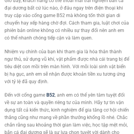
Giờ đây, khách hàng có thể thoải mái trải nghiệm bắn cá
đại dương bất cứ lúc nào, ở đâu ngay trên điện thoại khi
truy cập vào cổng game B52 mà không tốn thời gian di
chuyển hay xếp hàng chờ đợi. Cách tham gia, luật chơi của
phiên bản online không có nhiều sự thay đổi nên anh em
có thể nhanh chóng tiếp cận và làm quen.
Nhiệm vụ chính của bạn khi tham gia là hóa thân thành
ngư thủ, sử dụng vũ khí, vật phẩm được nhà cái trang bị để
tiêu diệt con mồi trên màn hình. Với mỗi loài sinh vật biển
bị hạ gục, anh em sẽ nhận được khoản tiền xu tương ứng
với tỷ lệ đã quy định.
Đến với cổng game
B52
, anh em có thể yên tâm tuyệt đối
về sự an toàn và quyền riêng tư của mình. Hãy tự tin vận
dụng tất cả kiến thức, kinh nghiệm để gia tăng cơ hội chiến
thắng cũng như mang về phần thưởng khổng lồ nhé. Chắc
chắn rằng sau khoảng thời gian làm việc, học tập mệt mỏi,
bắn cá đại dương sẽ là sự lựa chọn tuyệt vời dành cho