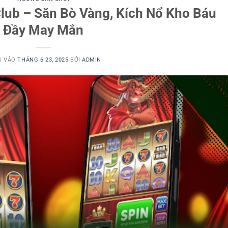
lub – Săn Bò Vàng, Kích Nổ Kho Báu
Đầy May Mắn
G VÀO
THÁNG 6 23, 2025
BỞI
ADMIN