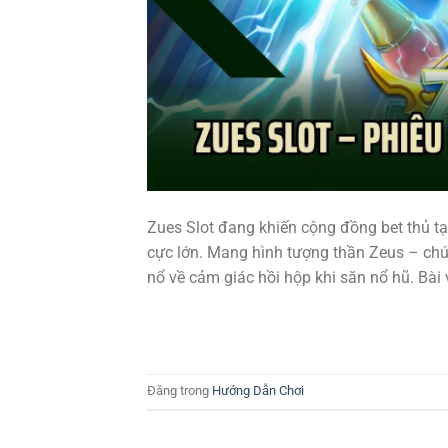
Zues Slot đang khiến cộng đồng bet thủ 
cực lớn. Mang hình tượng thần Zeus – chú
nổ về cảm giác hồi hộp khi săn nổ hũ. Bài v
Đăng trong
Hướng Dẫn Chơi