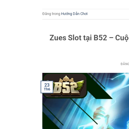
Đăng trong
Hướng Dẫn Chơi
Zues Slot tại B52 – Cu
ĐĂN
23
Th6