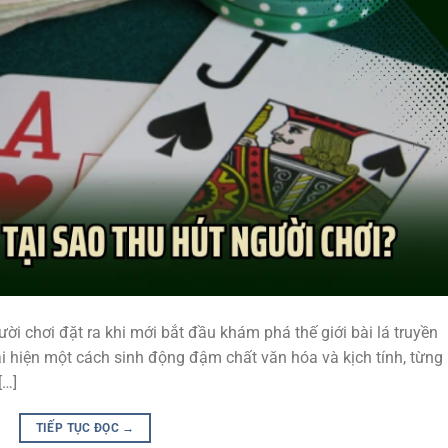
ười chơi đặt ra khi mới bắt đầu khám phá thế giới bài lá truyền
i hiện một cách sinh động đậm chất văn hóa và kịch tính, từng
[…]
TIẾP TỤC ĐỌC
→