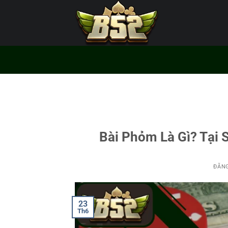
Bỏ
qua
nội
dung
Bài Phỏm Là Gì? Tại 
ĐĂN
23
Th6