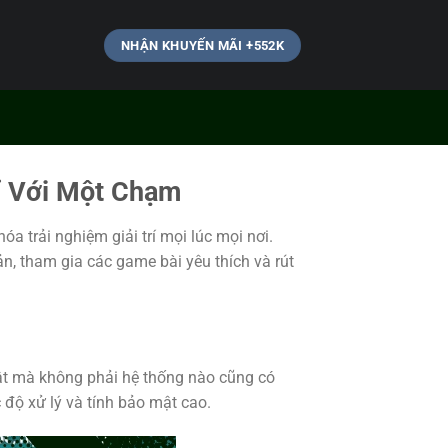
NHẬN KHUYẾN MÃI +552K
ỉ Với Một Chạm
a trải nghiệm giải trí mọi lúc mọi nơi.
n, tham gia các game bài yêu thích và rút
bật mà không phải hệ thống nào cũng có
 độ xử lý và tính bảo mật cao.