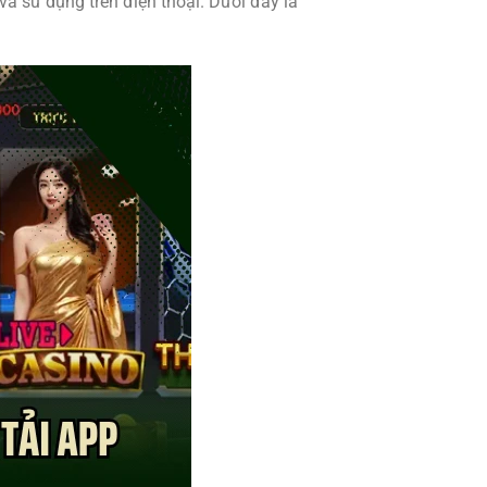
và sử dụng trên điện thoại. Dưới đây là