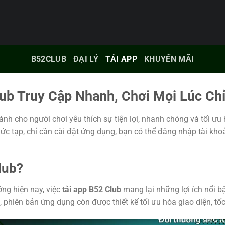
B52CLUB
ĐẠI LÝ
TẢI APP
KHUYẾN MÃI
lub Truy Cập Nhanh, Chơi Mọi Lúc Ch
h cho người chơi yêu thích sự tiện lợi, nhanh chóng và tối ưu hó
ức tạp, chỉ cần cài đặt ứng dụng, bạn có thể đăng nhập tài khoả
lub?
ng hiện nay, việc
tải app B52 Club
mang lại những lợi ích nổi 
, phiên bản ứng dụng còn được thiết kế tối ưu hóa giao diện, tốc