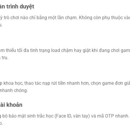
ần trình duyệt
ất kỳ trò chơi nào chỉ bằng một lần chạm. Không còn phụ thuộc và
u.
giảm thiểu tối đa tình trạng load chậm hay giật khi đang chơi 
 tru.
p khoa học, thao tác nạp rút tiền nhanh hơn, chọn game đơn giả
 nhanh chóng.
tài khoản
g bộ bảo mật sinh trắc học (Face ID, vân tay) và mã OTP nhanh. 
p.