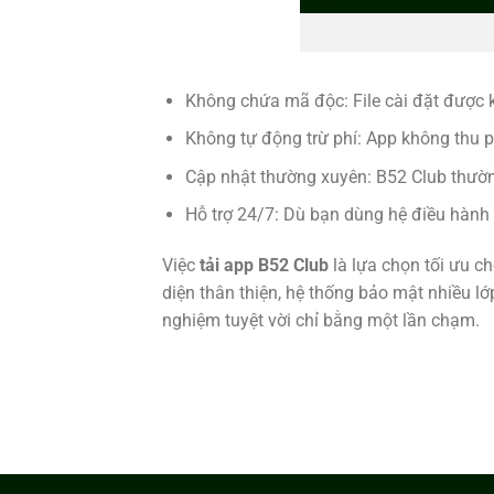
Không chứa mã độc: File cài đặt được k
Không tự động trừ phí: App không thu ph
Cập nhật thường xuyên: B52 Club thường
Hỗ trợ 24/7: Dù bạn dùng hệ điều hành n
Việc
tải app B52 Club
là lựa chọn tối ưu ch
diện thân thiện, hệ thống bảo mật nhiều lớ
nghiệm tuyệt vời chỉ bằng một lần chạm.