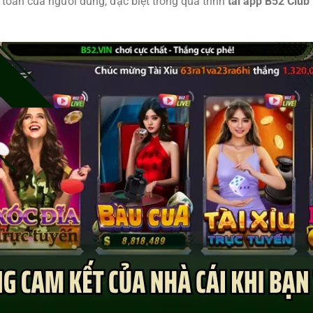
 toàn của người dùng, đặc biệt trong quá trình
tải app B52 Club