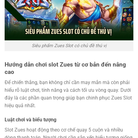
Siêu phẩm Zues Slot có chủ đề thú vị
Hướng dẫn chơi slot Zues từ cơ bản đến nâng
cao
Để chiến thắng, bạn không chỉ cần may mắn mà còn phải
hiểu rõ luật chơi, tính năng và cách tối ưu vòng quay. Dưới
đây là các phần quan trọng giúp bạn chinh phục Zues Slot
hiệu quả nhất.
Luật chơi và biểu tượng
Slot Zues hoạt động theo cơ chế quay 5 cuộn và nhiều
dòng thanh toán. Người chơi cần sắp xếp biểu tượng giống