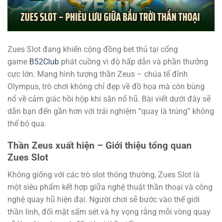
Zues Slot đang khiến cộng đồng bet thủ tại cổng
game
B52Club
phát cuồng vì độ hấp dẫn và phần thưởng
cực lớn. Mang hình tượng thần Zeus – chúa tể đỉnh
Olympus, trò chơi không chỉ đẹp về đồ họa mà còn bùng
nổ về cảm giác hồi hộp khi săn nổ hũ. Bài viết dưới đây sẽ
dẫn bạn đến gần hơn với trải nghiệm “quay là trúng” không
thể bỏ qua.
Thần Zeus xuất hiện – Giới thiệu tổng quan
Zues Slot
Không giống với các trò slot thông thường, Zues Slot là
một siêu phẩm kết hợp giữa nghệ thuật thần thoại và công
nghệ quay hũ hiện đại. Người chơi sẽ bước vào thế giới
thần linh, đối mặt sấm sét và hy vọng rằng mỗi vòng quay