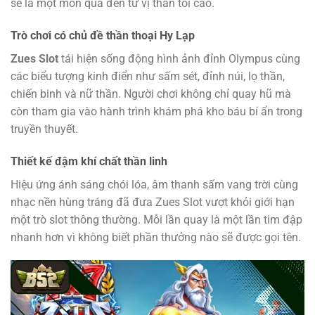
sẽ là một món quà đến từ vị thần tối cao.
Trò chơi có chủ đề thần thoại Hy Lạp
Zues Slot
tái hiện sống động hình ảnh đỉnh Olympus cùng
các biểu tượng kinh điển như sấm sét, đỉnh núi, lọ thần,
chiến binh và nữ thần. Người chơi không chỉ quay hũ mà
còn tham gia vào hành trình khám phá kho báu bí ẩn trong
truyền thuyết.
Thiết kế đậm khí chất thần linh
Hiệu ứng ánh sáng chói lóa, âm thanh sấm vang trời cùng
nhạc nền hùng tráng đã đưa Zues Slot vượt khỏi giới hạn
một trò slot thông thường. Mỗi lần quay là một lần tim đập
nhanh hơn vì không biết phần thưởng nào sẽ được gọi tên.