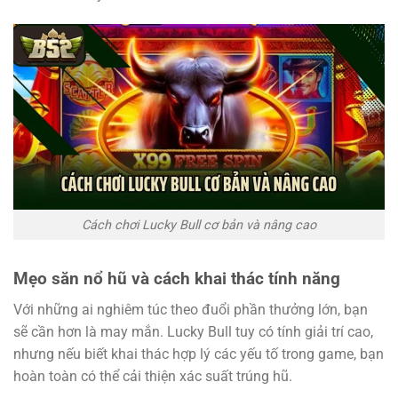
Cách chơi Lucky Bull cơ bản và nâng cao
Mẹo săn nổ hũ và cách khai thác tính năng
Với những ai nghiêm túc theo đuổi phần thưởng lớn, bạn
sẽ cần hơn là may mắn. Lucky Bull tuy có tính giải trí cao,
nhưng nếu biết khai thác hợp lý các yếu tố trong game, bạn
hoàn toàn có thể cải thiện xác suất trúng hũ.