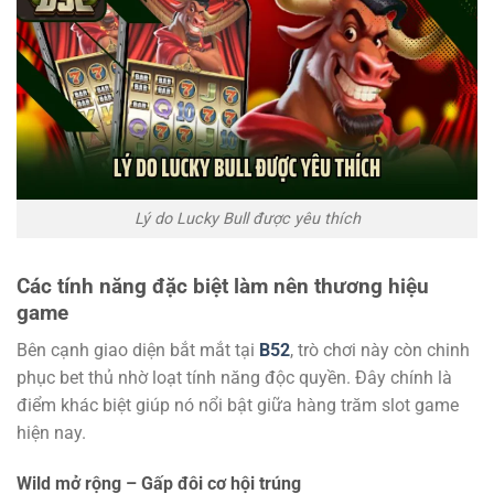
Lý do Lucky Bull được yêu thích
Các tính năng đặc biệt làm nên thương hiệu
game
Bên cạnh giao diện bắt mắt tại
B52
, trò chơi này còn chinh
phục bet thủ nhờ loạt tính năng độc quyền. Đây chính là
điểm khác biệt giúp nó nổi bật giữa hàng trăm slot game
hiện nay.
Wild mở rộng – Gấp đôi cơ hội trúng