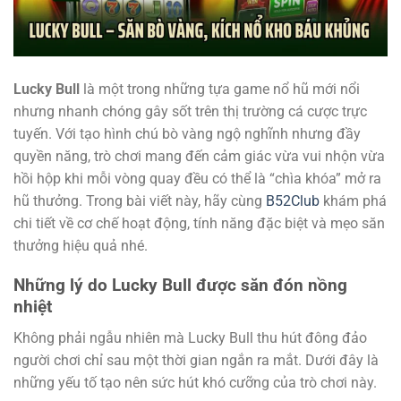
Lucky Bull
là một trong những tựa game nổ hũ mới nổi
nhưng nhanh chóng gây sốt trên thị trường cá cược trực
tuyến. Với tạo hình chú bò vàng ngộ nghĩnh nhưng đầy
quyền năng, trò chơi mang đến cảm giác vừa vui nhộn vừa
hồi hộp khi mỗi vòng quay đều có thể là “chìa khóa” mở ra
hũ thưởng. Trong bài viết này, hãy cùng
B52Club
khám phá
chi tiết về cơ chế hoạt động, tính năng đặc biệt và mẹo săn
thưởng hiệu quả nhé.
Những lý do Lucky Bull được săn đón nồng
nhiệt
Không phải ngẫu nhiên mà Lucky Bull thu hút đông đảo
người chơi chỉ sau một thời gian ngắn ra mắt. Dưới đây là
những yếu tố tạo nên sức hút khó cưỡng của trò chơi này.