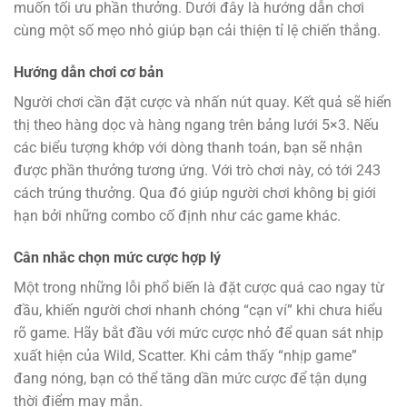
muốn tối ưu phần thưởng. Dưới đây là hướng dẫn chơi
cùng một số mẹo nhỏ giúp bạn cải thiện tỉ lệ chiến thắng.
Hướng dẫn chơi cơ bản
Người chơi cần đặt cược và nhấn nút quay. Kết quả sẽ hiển
thị theo hàng dọc và hàng ngang trên bảng lưới 5×3. Nếu
các biểu tượng khớp với dòng thanh toán, bạn sẽ nhận
được phần thưởng tương ứng. Với trò chơi này, có tới 243
cách trúng thưởng. Qua đó giúp người chơi không bị giới
hạn bởi những combo cố định như các game khác.
Cân nhắc chọn mức cược hợp lý
Một trong những lỗi phổ biến là đặt cược quá cao ngay từ
đầu, khiến người chơi nhanh chóng “cạn ví” khi chưa hiểu
rõ game. Hãy bắt đầu với mức cược nhỏ để quan sát nhịp
xuất hiện của Wild, Scatter. Khi cảm thấy “nhịp game”
đang nóng, bạn có thể tăng dần mức cược để tận dụng
thời điểm may mắn.