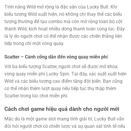
Tính năng Wild mở rộng là đặc sản của Lucky Bull. Khi
biểu tượng Wild xuất hiện, nó không chỉ thay thế các biểu
tượng thường để tạo combo mà còn mở rộng toàn bộ cột
thành Wild, kích hoạt nhiều dòng thanh toán cùng lúc. Đây
là lý do người chơi có thể nhận được các chiến thắng liên
tiếp trong chỉ một vòng quay.
Scatter – Cánh cổng dẫn đến vòng quay miễn phí
Với ba biểu tượng Scatter, người chơi sẽ được mở khóa
vòng quay miễn phí Lucky Spin. Tại đây, xác suất xuất hiện
Wild và các biểu tượng cao điểm tăng đột biến. Bạn cũng
có thể nhận thêm lượt quay nếu tiếp tục thu thập thêm
Scatter trong lúc chơi miễn phí.
Cách chơi game hiệu quả dành cho người mới
Mặc dù là một game slot mang tính giải trí, Lucky Bull vẫn
đòi hỏi người chơi có chiến lược và sự quan sát tinh tế nếu