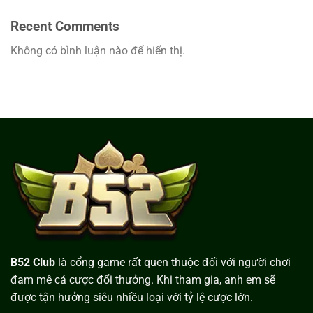
Recent Comments
Không có bình luận nào để hiển thị.
B52 Club
là cổng game rất quen thuộc đối với người chơi
đam mê cá cược đổi thưởng. Khi tham gia, anh em sẽ
được tận hưởng siêu nhiều loại với tỷ lệ cược lớn.