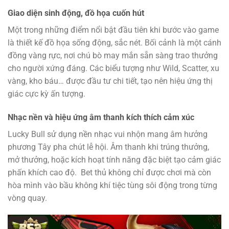
Giao diện sinh động, đồ họa cuốn hút
Một trong những điểm nổi bật đầu tiên khi bước vào game
là thiết kế đồ họa sống động, sắc nét. Bối cảnh là một cánh
đồng vàng rực, nơi chú bò may mắn sẵn sàng trao thưởng
cho người xứng đáng. Các biểu tượng như Wild, Scatter, xu
vàng, kho báu… được đầu tư chi tiết, tạo nên hiệu ứng thị
giác cực kỳ ấn tượng.
Nhạc nền và hiệu ứng âm thanh kích thích cảm xúc
Lucky Bull sử dụng nền nhạc vui nhộn mang âm hưởng
phương Tây pha chút lễ hội. Âm thanh khi trúng thưởng,
mở thưởng, hoặc kích hoạt tính năng đặc biệt tạo cảm giác
phấn khích cao độ. Bet thủ không chỉ được chơi mà còn
hòa mình vào bầu không khí tiệc tùng sôi động trong từng
vòng quay.